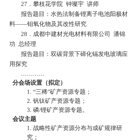
27．
攀枝花学院
钟璨宇
讲师
报告题目：水热法制备锂离子电池阳极材
料
——钼氧化物及其
改性研究
28．
成都中建材光电材料有限公司
潘锦
功
总经理
报告题目：双碳背景下碲化镉发电玻璃应
用探究
…………
分会场设置（拟定）
1.
“三稀”矿产资源专题；
2.
钒钛矿产资源专题；
3.
磷
/锂矿产资源专题。
会议
主题
1.
战略性矿产资源分布与成矿规律研
究；