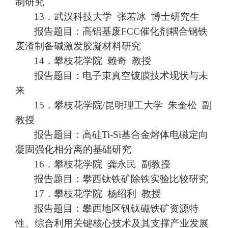
制研究
13．
武汉科技大学
张若冰
博士研究生
报告题目：高铝基废
FCC催化剂耦合钢铁
废渣制备碱激发胶凝
材料研究
14．
攀枝花学院
赖奇
教授
报告题目：电子束真空镀膜技术现状与未
来
15．
攀枝花学院
/昆明理工大学 朱奎松 副
教授
报告题目：高硅
Ti-Si基合金熔体电磁定向
凝固强化相分离的
基础研究
16．
攀枝花学院
龚永民
副教授
报告题目：攀西钛铁矿除铁实验比较研究
17．
攀枝花学院
杨绍利
教授
报告题目：攀西地区钒钛磁铁矿资源特
性、综合利用关键核心技术
及其支撑产业发展