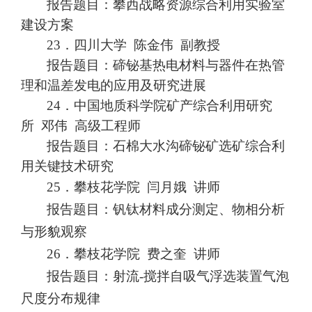
报告题目：攀西战略资源综合利用实验室
建设方案
23．
四川大学
陈金伟
副教授
报告题目：碲铋基热电材料与器件在热管
理和温差发电的应用
及研究进展
24．
中国地质科学院矿产综合利用研究
所
邓伟
高级工程师
报告题目：石棉大水沟碲铋矿选矿综合利
用关键技术研究
25．
攀枝花学院
闫月娥
讲师
报告题目：钒钛材料成分测定、物相分析
与形貌观察
26．
攀枝花学院
费之奎
讲师
报告题目：射流
-搅拌自吸气浮选装置气泡
尺度分布规律