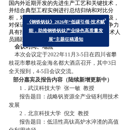
国内外近期开发的先进生产工艺和关键技术，
并结合典型工程实例进行总结归纳和对比分
析，对指导我国攀西战略矿产资源产业升级，
对保证行业可持续发展、提高企业核心竞争力
x
《钢铁钒钛》2026年“低碳引领·技术赋
具有指导和参考意义,希望各单位领导和技术人
能，助推钢铁钒钛产业绿色高质量发
员踊跃参加。
展”主题征稿通知
会议时间、地点
本次会议定于
202
2
年
11
月
3-5日
在
四川省攀
枝花市攀枝花金海名都大酒店召开，其中
3日
全天报到，4-5日会议交流。
部分嘉宾及报告内容（陆续新增更新中）
1．
武汉科技大学
张一敏
教授
报告题目：战略钒资源全产业链利用技术
发展
2．
北京科技大学
倪文
教授
报告题目：低活性高钛高炉水淬渣的高值