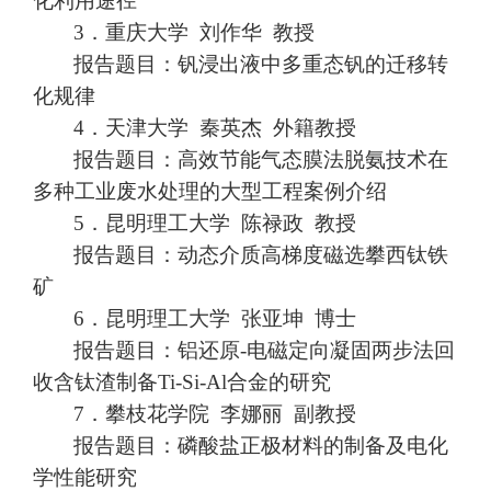
化利用途径
3．
重庆大学
刘作华
教授
报告题目：钒浸出液中多重态钒的迁移转
化规律
4．
天津大学
秦英杰
外籍教授
报告题目：高效节能气态膜法脱氨技术在
多种工业废水处理的大
型工程案例介绍
5．
昆明理工大学
陈禄政
教授
报告题目：动态介质高梯度磁选攀西钛铁
矿
6．
昆明理工大学
张亚坤
博士
报告题目：铝还原
-电磁定向凝固两步法回
收含钛渣制备Ti-Si-Al
合金的研究
7．
攀枝花学院
李娜丽
副教授
报告题目：磷酸盐正极材料的制备及电化
学性能研究