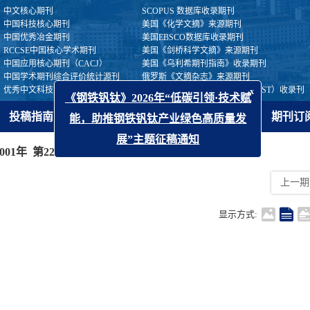
中文核心期刊
SCOPUS 数据库收录期刊
中国科技核心期刊
美国《化学文摘》来源期刊
中国优秀冶金期刊
美国EBSCO数据库收录期刊
RCCSE中国核心学术期刊
美国《剑桥科学文摘》来源期刊
中国应用核心期刊（CACJ）
美国《乌利希期刊指南》收录期刊
中国学术期刊综合评价统计源刊
俄罗斯《文摘杂志》来源期刊
优秀中文科技期刊（西牛计划）
日本《科学技术文献数据库》（JST）收录刊
投稿指南
出版伦理
开放获取
期刊订
x
《钢铁钒钛》2026年“低碳引领·技术赋
能，助推钢铁钒钛产业绿色高质量发
2001年 第22卷 第2期
展”主题征稿通知
上一期
显示方式: