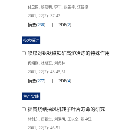
,
,
,
,
付卫国
黎建明
李军
张善坤
汪智德
2001, 22(2): 37-42.
摘要
(
238
)
PDF
(
2
)
技术探讨
喷煤对钒钛磁铁矿高炉冶炼的特殊作用
,
,
何绍刚
杜斯宏
刘虎林
2001, 22(2): 43-45,51.
摘要
(
277
)
PDF
(
4
)
生产实践
提高烧结抽风机转子叶片寿命的研究
,
,
,
,
林剑东
唐银生
刘洪明
王以全
张中江
2001, 22(2): 46-51.