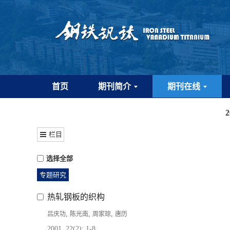
首页
期刊简介
期刊在线
栏目
选择全部
专题研究
热轧钢板的织构
,
,
,
吕庆功
陈光南
周家琮
唐历
2001, 22(2): 1-8.