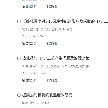
摘要
(
295
)
PDF
(
4
)
低终轧温度对St15深冲性能的影响及采取的“1+3”
,
,
,
,
,
常军
程兴德
佘广夫
左军
朱涛
刘勇
2001, 22(2): 9-13.
摘要
(
263
)
PDF
(
4
)
热轧粗轧“1+3”工艺产生问题及治理对策
,
,
,
,
,
,
朱涛
张中平
佘广夫
焦景民
常军
李叙生
程兴德
2001, 22(2): 14-18.
摘要
(
231
)
PDF
(
2
)
提高热轧板卷终轧温度的研究
,
,
陈永
佘广夫
陈继林