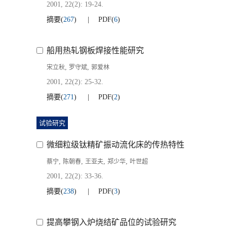
2001, 22(2): 19-24.
摘要
(
267
)
PDF
(
6
)
船用热轧钢板焊接性能研究
,
,
宋立秋
罗守斌
郭爱林
2001, 22(2): 25-32.
摘要
(
271
)
PDF
(
2
)
试验研究
微细粒级钛精矿振动流化床的传热特性
,
,
,
,
蔡宁
陈朝春
王亚夫
郑少华
叶世超
2001, 22(2): 33-36.
摘要
(
238
)
PDF
(
3
)
提高攀钢入炉烧结矿品位的试验研究