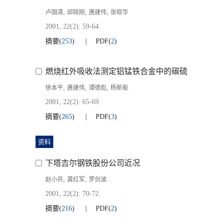
,
,
,
卢国清
邱晓刚
唐建伟
张晓华
2001, 22(2): 59-64.
摘要
(
253
)
PDF
(
2
)
燃烧红外吸收法测定铝锰铁合金中的碳硫
,
,
,
徐本平
唐建伟
谭德彪
杨新能
2001, 22(2): 65-69.
摘要
(
265
)
PDF
(
3
)
资料
下塔吉尔钢铁股份公司近况
,
,
赵小兵
龚红军
罗剑波
2001, 22(2): 70-72.
摘要
(
216
)
PDF
(
2
)