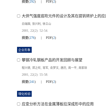
摘要
(
292
)
PDF
(
2
)
大供气强度底吹元件的设计及其在提钒转炉上的应
,
,
白瑞国
张兴利
徐立山
2001, 22(2): 52-54.
摘要
(
276
)
PDF
(
2
)
企业形象
攀钢冷轧钢板产品的开发回顾与展望
,
,
,
,
,
,
程兴德
郑之旺
常军
俞梦文
唐历
周一平
周家琮
2001, 22(2): 55-58.
摘要
(
241
)
PDF
(
2
)
理化检验
应变分析方法在金属薄板拉深成形中的应用