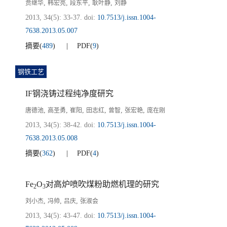
,
,
,
,
贾继华
韩宏亮
段东平
耿叶静
刘静
2013, 34(5): 33-37.
doi:
10.7513/j.issn.1004-
7638.2013.05.007
摘要
(
489
)
PDF
(
9
)
钢铁工艺
IF钢浇铸过程纯净度研究
,
,
,
,
,
,
唐德池
高圣勇
崔阳
田志红
曾智
张宏艳
庞在刚
2013, 34(5): 38-42.
doi:
10.7513/j.issn.1004-
7638.2013.05.008
摘要
(
362
)
PDF
(
4
)
Fe
O
对高炉喷吹煤粉助燃机理的研究
2
3
,
,
,
刘小杰
冯帅
吕庆
张淑会
2013, 34(5): 43-47.
doi:
10.7513/j.issn.1004-