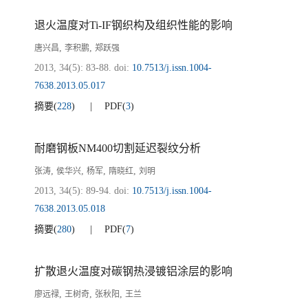
退火温度对Ti-IF钢织构及组织性能的影响
,
,
唐兴昌
李积鹏
郑跃强
2013, 34(5): 83-88.
doi:
10.7513/j.issn.1004-
7638.2013.05.017
摘要
(
228
)
PDF
(
3
)
耐磨钢板NM400切割延迟裂纹分析
,
,
,
,
张涛
侯华兴
杨军
隋晓红
刘明
2013, 34(5): 89-94.
doi:
10.7513/j.issn.1004-
7638.2013.05.018
摘要
(
280
)
PDF
(
7
)
扩散退火温度对碳钢热浸镀铝涂层的影响
,
,
,
廖远禄
王树奇
张秋阳
王兰