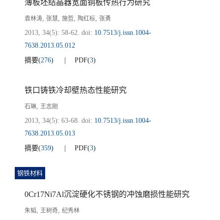
薄板坯结晶器宽面铜板传热行为研究
,
,
,
,
袁林涛
张慧
施哲
陶红标
张勇
2013, 34(5): 58-62.
doi:
10.7513/j.issn.1004-
7638.2013.05.012
摘要
(
276
)
PDF
(
3
)
铁口铸铁冷却壁热态性能研究
,
石琳
王志刚
2013, 34(5): 63-68.
doi:
10.7513/j.issn.1004-
7638.2013.05.013
摘要
(
359
)
PDF
(
3
)
钢铁材料
0Cr17Ni7Al沉淀硬化不锈钢的冲蚀磨损性能研究
,
,
朱韬
王树奇
纪秀林