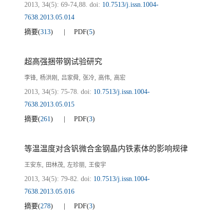
2013, 34(5): 69-74,88.
doi:
10.7513/j.issn.1004-
7638.2013.05.014
摘要
(
313
)
PDF
(
5
)
超高强捆带钢试验研究
,
,
,
,
,
李锋
杨洪刚
吕家舜
张冷
高伟
高宏
2013, 34(5): 75-78.
doi:
10.7513/j.issn.1004-
7638.2013.05.015
摘要
(
261
)
PDF
(
3
)
等温温度对含钒微合金钢晶内铁素体的影响规律
,
,
,
王安东
田林茂
左珍丽
王俊宇
2013, 34(5): 79-82.
doi:
10.7513/j.issn.1004-
7638.2013.05.016
摘要
(
278
)
PDF
(
3
)