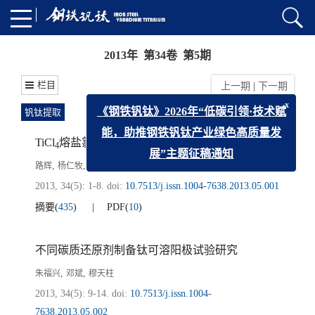
2013年 第34卷 第5期
栏目
上一期
|
下一期
钒钛提取
x
《钢铁钒钛》2026年“低碳引领·技术赋
TiCl
熔盐氯化炉熔盐体系研究
能，助推钢铁钒钛产业绿色高质量发
4
,
,
,
,
,
路辉
杨仁牧
蒙钧
安建国
谢红艳
谢刚
展”主题征稿通知
2013, 34(5): 1-8.
doi:
10.7513/j.issn.1004-7638.2013.05.001
摘要
(
435
)
PDF
(
10
)
不同碳质还原剂制备钛可溶阳极试验研究
,
,
朱福兴
邓斌
穆天柱
2013, 34(5): 9-14.
doi:
10.7513/j.issn.1004-
7638.2013.05.002