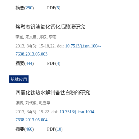
摘要
(
290
)
PDF
(
5
)
熔融态钒渣氧化钙化后酸浸研究
,
,
,
李昆
宋文臣
郑权
李宏
2013, 34(5): 15-18,22.
doi:
10.7513/j.issn.1004-
7638.2013.05.003
摘要
(
444
)
PDF
(
4
)
钒钛应用
四氯化钛热水解制备钛白粉的研究
,
,
张鹏
刘代俊
毛雪华
2013, 34(5): 19-22.
doi:
10.7513/j.issn.1004-
7638.2013.05.004
摘要
(
460
)
PDF
(
10
)