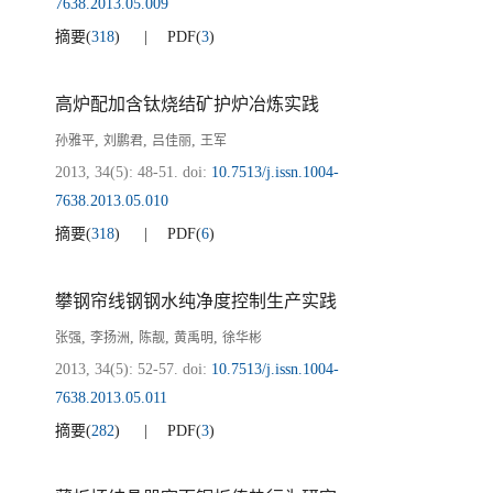
7638.2013.05.009
摘要
(
318
)
PDF
(
3
)
高炉配加含钛烧结矿护炉冶炼实践
,
,
,
孙雅平
刘鹏君
吕佳丽
王军
2013, 34(5): 48-51.
doi:
10.7513/j.issn.1004-
7638.2013.05.010
摘要
(
318
)
PDF
(
6
)
攀钢帘线钢钢水纯净度控制生产实践
,
,
,
,
张强
李扬洲
陈靓
黄禹明
徐华彬
2013, 34(5): 52-57.
doi:
10.7513/j.issn.1004-
7638.2013.05.011
摘要
(
282
)
PDF
(
3
)