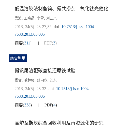
低温溶胶法制备钨、氮共掺杂二氧化钛光催化剂的研究
,
,
,
孟波
王晓晶
李雪
刘云义
2013, 34(5): 23-27,32.
doi:
10.7513/j.issn.1004-
7638.2013.05.005
摘要
(
311
)
PDF
(
3
)
综合利用
提钒尾渣配碳直接还原铁试验
,
,
,
杨合
毛林强
薛向欣
刘东
2013, 34(5): 28-32.
doi:
10.7513/j.issn.1004-
7638.2013.05.006
摘要
(
338
)
PDF
(
4
)
高炉瓦斯灰综合回收利用及再资源化的研究