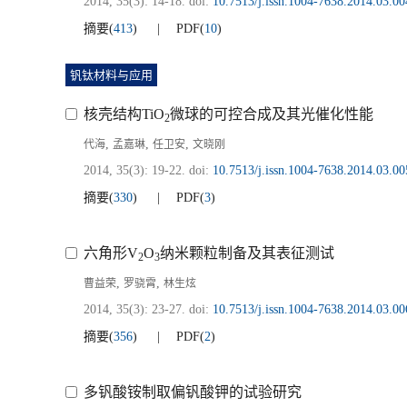
2014, 35(3): 14-18.
doi:
10.7513/j.issn.1004-7638.2014.03.00
摘要
(
413
)
PDF
(
10
)
钒钛材料与应用
核壳结构TiO
微球的可控合成及其光催化性能
2
,
,
,
代海
孟嘉琳
任卫安
文晓刚
2014, 35(3): 19-22.
doi:
10.7513/j.issn.1004-7638.2014.03.00
摘要
(
330
)
PDF
(
3
)
六角形V
O
纳米颗粒制备及其表征测试
2
3
,
,
曹益荣
罗骁霄
林生炫
2014, 35(3): 23-27.
doi:
10.7513/j.issn.1004-7638.2014.03.00
摘要
(
356
)
PDF
(
2
)
多钒酸铵制取偏钒酸钾的试验研究