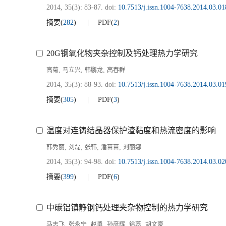
2014, 35(3): 83-87.
doi:
10.7513/j.issn.1004-7638.2014.03.01
摘要
(
282
)
PDF
(
2
)
20G钢氧化物夹杂控制及钙处理热力学研究
,
,
,
高菊
马立兴
韩鹏龙
高春群
2014, 35(3): 88-93.
doi:
10.7513/j.issn.1004-7638.2014.03.01
摘要
(
305
)
PDF
(
3
)
温度对连铸结晶器保护渣黏度和热流密度的影响
,
,
,
,
韩秀丽
刘磊
张韩
潘苗苗
刘丽娜
2014, 35(3): 94-98.
doi:
10.7513/j.issn.1004-7638.2014.03.02
摘要
(
399
)
PDF
(
6
)
中碳铝镇静钢钙处理夹杂物控制的热力学研究
,
,
,
,
,
马志飞
张永宁
赵勇
孙彦辉
徐蕊
胡文豪