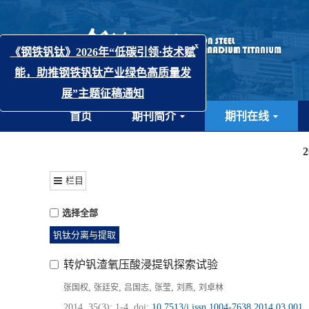
x
《钢铁钒钛》2026年“低碳引领·技术赋
能，助推钢铁钒钛产业绿色高质量发
首页
期刊简介
期刊在线
展”主题征稿通知
栏目
选择全部
钒钛分离与提取
转炉钒渣氧压酸浸提钒探索试验
,
,
,
,
,
张国权
张廷安
吕国志
张莹
刘燕
刘卓林
2014, 35(3): 1-4.
doi:
10.7513/j.issn.1004-7638.2014.03.001