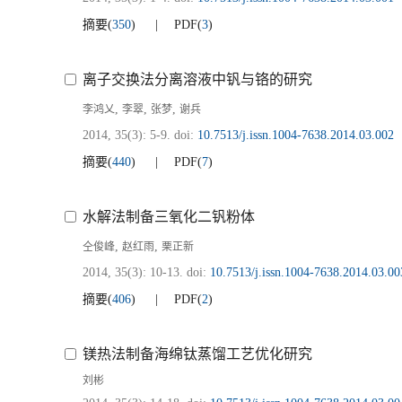
摘要
(
350
)
PDF
(
3
)
离子交换法分离溶液中钒与铬的研究
,
,
,
李鸿乂
李翠
张梦
谢兵
2014, 35(3): 5-9.
doi:
10.7513/j.issn.1004-7638.2014.03.002
摘要
(
440
)
PDF
(
7
)
水解法制备三氧化二钒粉体
,
,
仝俊峰
赵红雨
栗正新
2014, 35(3): 10-13.
doi:
10.7513/j.issn.1004-7638.2014.03.00
摘要
(
406
)
PDF
(
2
)
镁热法制备海绵钛蒸馏工艺优化研究
刘彬