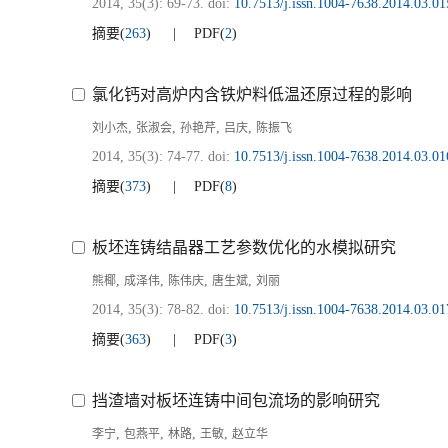
2014, 35(3): 69-73.
doi:
10.7513/j.issn.1004-7638.2014.03.01
摘要
(
263
)
PDF
(
2
)
氯化钙对高炉内含铁炉料低温还原过程的影响
,
,
,
,
刘小杰
张淑会
孙艳芹
吕庆
陈振飞
2014, 35(3): 74-77.
doi:
10.7513/j.issn.1004-7638.2014.03.01
摘要
(
373
)
PDF
(
8
)
板坯连铸结晶器工艺参数优化的水模拟研究
,
,
,
,
熊椰
成泽伟
陈伟庆
唐生斌
刘丽
2014, 35(3): 78-82.
doi:
10.7513/j.issn.1004-7638.2014.03.01
摘要
(
363
)
PDF
(
3
)
挡渣墙对板坯连铸中间包流场的影响研究
,
,
,
,
李宁
包燕平
林路
王敏
赵立华