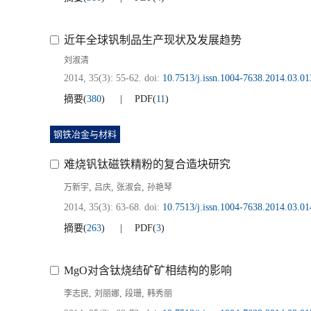
近年全球钒制品生产现状及发展趋势
刘淑清
2014, 35(3): 55-62.
doi:
10.7513/j.issn.1004-7638.2014.03.01
摘要
(
380
)
PDF
(
11
)
钢铁冶金与材料
难烧钒钛磁铁精粉的复合造块研究
,
,
,
万新宇
吕庆
张淑会
孙艳琴
2014, 35(3): 63-68.
doi:
10.7513/j.issn.1004-7638.2014.03.01
摘要
(
263
)
PDF
(
3
)
MgO对含钛烧结矿矿相结构的影响
,
,
,
李志民
刘丽娜
段珊
韩秀丽