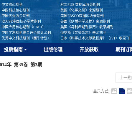
中文核心期刊
SCOPUS 数据库收录期刊
中国科技核心期刊
美国《化学文摘》来源期刊
中国优秀冶金期刊
美国EBSCO数据库收录期刊
RCCSE中国核心学术期刊
美国《剑桥科学文摘》来源期刊
中国应用核心期刊（CACJ）
美国《乌利希期刊指南》收录期刊
中国学术期刊综合评价统计源刊
俄罗斯《文摘杂志》来源期刊
优秀中文科技期刊（西牛计划）
日本《科学技术文献数据库》（JST）收录刊
投稿指南
出版伦理
开放获取
期刊订
2014年 第35卷 第3期
上一期
显示方式: