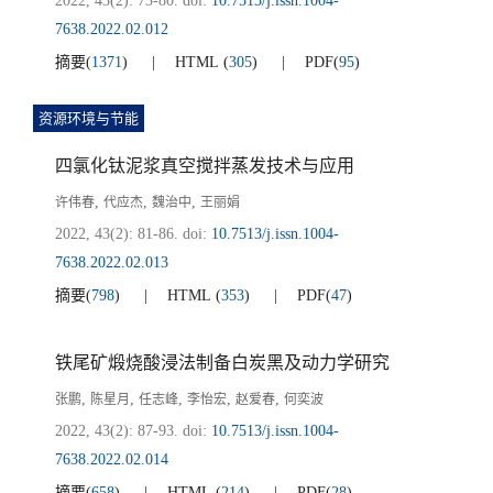
2022, 43(2): 73-80.
doi:
10.7513/j.issn.1004-
7638.2022.02.012
摘要
(
1371
)
HTML
(
305
)
PDF
(
95
)
资源环境与节能
四氯化钛泥浆真空搅拌蒸发技术与应用
,
,
,
许伟春
代应杰
魏治中
王丽娟
2022, 43(2): 81-86.
doi:
10.7513/j.issn.1004-
7638.2022.02.013
摘要
(
798
)
HTML
(
353
)
PDF
(
47
)
铁尾矿煅烧酸浸法制备白炭黑及动力学研究
,
,
,
,
,
张鹏
陈星月
任志峰
李怡宏
赵爱春
何奕波
2022, 43(2): 87-93.
doi:
10.7513/j.issn.1004-
7638.2022.02.014
摘要
(
658
)
HTML
(
214
)
PDF
(
28
)