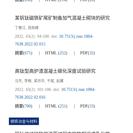
某钒钛磁铁矿尾矿制备加气混凝土砌块的研究
,
丁春江
张凯峰
2022, 43(2): 94-100.
doi:
10.7513/j.issn.1004-
7638.2022.02.015
摘要
(
671
)
HTML
(
252
)
PDF
(
32
)
高钛型高炉渣混凝土碳化深度试验研究
,
,
,
,
汪杰
李根
梁月华
干斌
赵翼
2022, 43(2): 101-106.
doi:
10.7513/j.issn.1004-
7638.2022.02.016
摘要
(
700
)
HTML
(
251
)
PDF
(
33
)
钢铁冶金与材料