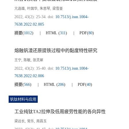
,
,
,
亢选雄
叶国华
朱思琴
梁雪崟
2022, 43(2): 25-34.
doi:
10.7513/j.issn.1004-
7638.2022.02.005
摘要
(
1012
)
HTML
(
311
)
PDF
(
80
)
熔融钒渣还原提铁过程中的黏度特性研究
,
,
王宁
陈敏
张灵犀
2022, 43(2): 35-40.
doi:
10.7513/j.issn.1004-
7638.2022.02.006
摘要
(
566
)
HTML
(
206
)
PDF
(
40
)
钒钛材料与应用
工业纯钛TA2拉伸及低周疲劳性能的各向异性
,
,
梁远长
常乐
周昌玉