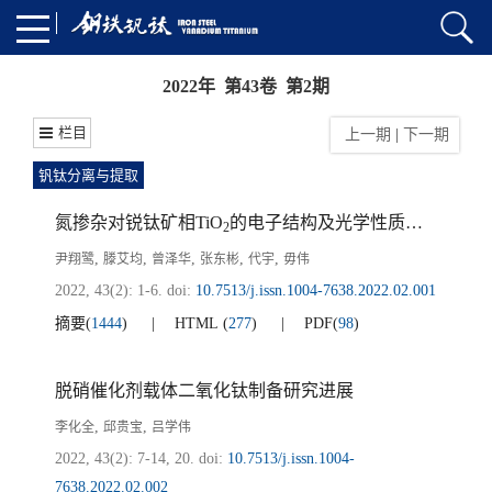
2022年 第43卷 第2期
栏目
上一期
|
下一期
钒钛分离与提取
氮掺杂对锐钛矿相TiO
的电子结构及光学性质的影响研究
2
,
,
,
,
,
尹翔鹭
滕艾均
曾泽华
张东彬
代宇
毋伟
2022, 43(2): 1-6.
doi:
10.7513/j.issn.1004-7638.2022.02.001
摘要
(
1444
)
HTML
(
277
)
PDF
(
98
)
脱硝催化剂载体二氧化钛制备研究进展
,
,
李化全
邱贵宝
吕学伟
2022, 43(2): 7-14, 20.
doi:
10.7513/j.issn.1004-
7638.2022.02.002