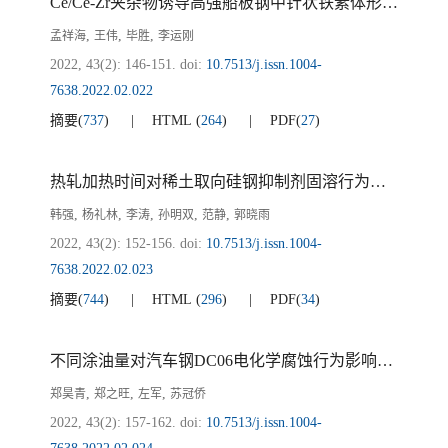
Ce/Ce-Zr夹杂物诱导高强船板钢中针状铁素体形核行为的研究
,
,
,
孟祥海
王伟
毕胜
李运刚
2022, 43(2): 146-151.
doi:
10.7513/j.issn.1004-
7638.2022.02.022
摘要
(
737
)
HTML
(
264
)
PDF
(
27
)
热轧加热时间对稀土取向硅钢抑制剂固溶行为的影响
,
,
,
,
,
韩强
杨礼林
李涛
孙明双
范静
郭晓雨
2022, 43(2): 152-156.
doi:
10.7513/j.issn.1004-
7638.2022.02.023
摘要
(
744
)
HTML
(
296
)
PDF
(
34
)
不同涂油量对汽车钢DC06电化学腐蚀行为影响规律研究
,
,
,
郑昊青
郑之旺
左军
苏冠侨
2022, 43(2): 157-162.
doi:
10.7513/j.issn.1004-