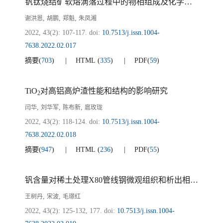
钒钛烧结矿软熔滴落过程中的物相组成及化学成分变化规律研究
,
,
,
谢洪恩
胡鹏
郑魁
朱凤湘
2022, 43(2): 107-117.
doi:
10.7513/j.issn.1004-
7638.2022.02.017
摘要
(
703
)
HTML
(
335
)
PDF
(
59
)
TiO
对高铝高炉渣性能和结构的影响研究
2
,
,
,
闫华
刘华军
陈布新
扈玫珑
2022, 43(2): 118-124.
doi:
10.7513/j.issn.1004-
7638.2022.02.018
摘要
(
947
)
HTML
(
236
)
PDF
(
55
)
钒含量对稀土处理X80管线钢微观组织和析出相的影响
,
,
王树丹
宋波
毛璟红
2022, 43(2): 125-132, 177.
doi:
10.7513/j.issn.1004-