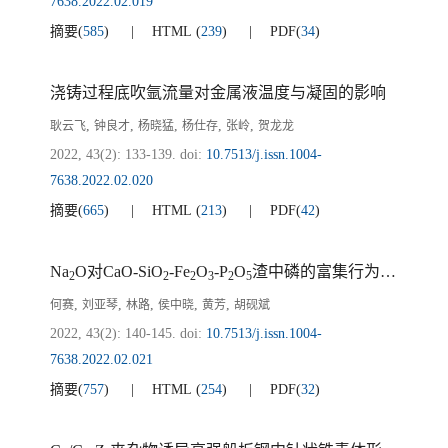
7638.2022.02.019
摘要
(
585
)
HTML
(
239
)
PDF
(
34
)
浇铸过程底吹氩流量对金属液温度与凝固的影响
,
,
,
,
,
耿云飞
钟良才
杨晓猛
杨仕存
张岭
贺龙龙
2022, 43(2): 133-139.
doi:
10.7513/j.issn.1004-
7638.2022.02.020
摘要
(
665
)
HTML
(
213
)
PDF
(
42
)
Na
O对CaO-SiO
-Fe
O
-P
O
渣中磷的富集行为影响
2
2
2
3
2
5
,
,
,
,
,
何赛
刘亚琴
林路
侯中晓
黄芳
胡砚斌
2022, 43(2): 140-145.
doi:
10.7513/j.issn.1004-
7638.2022.02.021
摘要
(
757
)
HTML
(
254
)
PDF
(
32
)