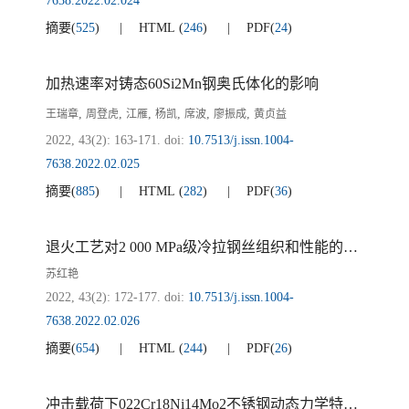
7638.2022.02.024
摘要
(
525
)
HTML
(
246
)
PDF
(
24
)
加热速率对铸态60Si2Mn钢奥氏体化的影响
,
,
,
,
,
,
王瑞章
周登虎
江雁
杨凯
席波
廖振成
黄贞益
2022, 43(2): 163-171.
doi:
10.7513/j.issn.1004-
7638.2022.02.025
摘要
(
885
)
HTML
(
282
)
PDF
(
36
)
退火工艺对2 000 MPa级冷拉钢丝组织和性能的影响
苏红艳
2022, 43(2): 172-177.
doi:
10.7513/j.issn.1004-
7638.2022.02.026
摘要
(
654
)
HTML
(
244
)
PDF
(
26
)
冲击载荷下022Cr18Ni14Mo2不锈钢动态力学特性及其本构模型研究