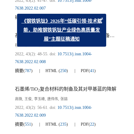
2022, 43(2): 41-47.
doi:
10.7513/j.issn.1004-
7638.2022.02.007
摘要
(
1186
)
HTML
(
267
)
PDF
(
96
)
x
《钢铁钒钛》2026年“低碳引领·技术赋
基于Ti-Si-Fe合金与B粉的TiB
熔盐法合成制备研究
能，助推钢铁钒钛产业绿色高质量发
2
展”主题征稿通知
,
,
,
程登峰
张锦化
王景然
柯昌明
2022, 43(2): 48-55.
doi:
10.7513/j.issn.1004-
7638.2022.02.008
摘要
(
787
)
HTML
(
250
)
PDF
(
41
)
石墨烯/TiO
复合材料的制备及其对甲基蓝的降解
2
,
,
,
,
高微
王俊
李玉峰
唐伟伟
张喆
2022, 43(2): 56-61.
doi:
10.7513/j.issn.1004-
7638.2022.02.009
摘要
(
551
)
HTML
(
235
)
PDF
(
22
)