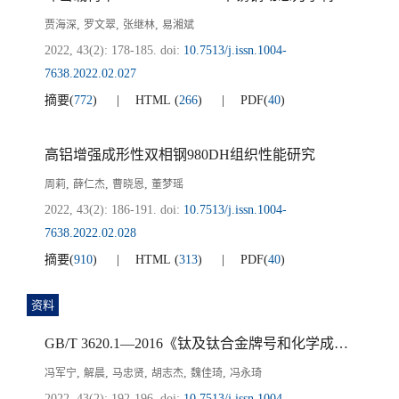
,
,
,
贾海深
罗文翠
张继林
易湘斌
2022, 43(2): 178-185.
doi:
10.7513/j.issn.1004-
7638.2022.02.027
摘要
(
772
)
HTML
(
266
)
PDF
(
40
)
高铝增强成形性双相钢980DH组织性能研究
,
,
,
周莉
薛仁杰
曹晓恩
董梦瑶
2022, 43(2): 186-191.
doi:
10.7513/j.issn.1004-
7638.2022.02.028
摘要
(
910
)
HTML
(
313
)
PDF
(
40
)
资料
GB/T 3620.1—2016《钛及钛合金牌号和化学成分》标准解析
,
,
,
,
,
冯军宁
解晨
马忠贤
胡志杰
魏佳琦
冯永琦
2022, 43(2): 192-196.
doi:
10.7513/j.issn.1004-