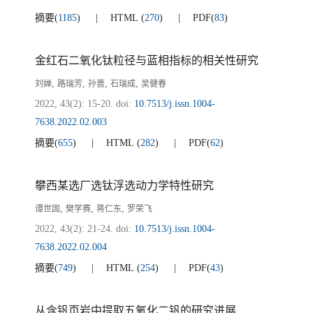
摘要
(
1185
)
HTML
(
270
)
PDF
(
83
)
金红石二氧化钛粒径与蓝相指标的相关性研究
,
,
,
,
刘婵
路瑞芳
孙蔷
石瑞成
吴健春
2022, 43(2): 15-20.
doi:
10.7513/j.issn.1004-
7638.2022.02.003
摘要
(
655
)
HTML
(
282
)
PDF
(
62
)
攀西某选厂选钛浮选动力学特性研究
,
,
,
谭世国
樊学赛
蒋仁东
罗荣飞
2022, 43(2): 21-24.
doi:
10.7513/j.issn.1004-
7638.2022.02.004
摘要
(
749
)
HTML
(
254
)
PDF
(
43
)
从含钒页岩中提取五氧化二钒的研究进展