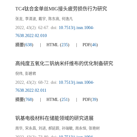
TC4钛合金单丝MIG接头疲劳损伤行为研究
,
,
,
,
张龙
李清波
戴宇
陈东高
何逸凡
2022, 43(2): 62-67.
doi:
10.7513/j.issn.1004-
7638.2022.02.010
摘要
(
638
)
HTML
(
235
)
PDF
(
46
)
高纯度五氧化二钒纳米纤维布的优化制备研究
,
倪伟
彭碧君
2022, 43(2): 68-72.
doi:
10.7513/j.issn.1004-
7638.2022.02.011
摘要
(
768
)
HTML
(
251
)
PDF
(
39
)
钒基电极材料在储能领域的研究进展
,
,
,
,
,
,
周华
宋永昌
刘进
郝延蔚
孙瑞敏
周永恒
张艳树