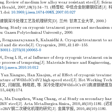
g. Review of medium low alloy wear resistant steel[J]. Scie
ion Herald, 2007,18(3):34−71. (杨雪松. 中低合金耐磨钢综述[J]
1.
doi:
10.3969/j.issn.1674-098X.2007.03.027
速钢深冷处理工艺及机理研究[D]. 兰州: 甘肃工业大学, 2000.）
eng. Study on cryogenic treatment process and mechanism of
u: Gansu Polytechnical University, 2000.
 Renganarayanan S, Kalanidhi A. Cryogenictreatment to au
ol and die steels[J]. Cryogenics, 2001,41:149−155.
/S0011-2275(01)00065-0
 N, Deng L H,
et al
. Influence of deep cryogenic treatment on in
e process of tempering[J]. Materials Science and Engineering,
16/j.msea.2010.10.012
 Yan Xianguo, Han Xiaojun,
et al
. Effect of cryogenic treatm
ucture of W6Mo5Cr4V2 high speed steel[J]. Hot Working Tech
 (吕雁文, 闫献国, 韩晓君, 等. 深冷处理对W6Mo5Cr4V2高速钢硬度
,44(8):174.
ao, Ma Dangshen, Wang Chang,
et al
. Study on secondary ha
SiV steel[J]. Acta Metallurgica Sinica, 2010,46(10):1181
Mo2SiV钢二次硬化机理的研究[J]. 金属学报, 2010,46(10):1181.