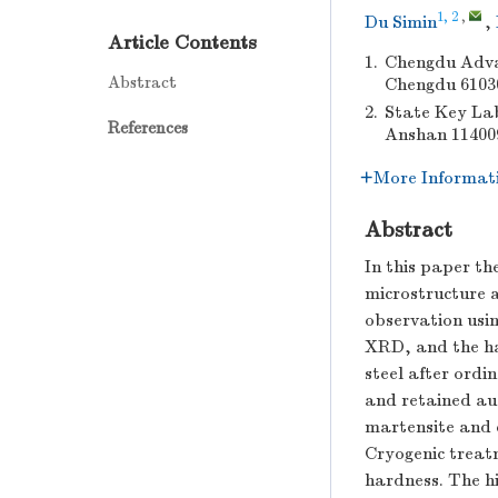
1, 2
,
Du Simin
,
Article Contents
1.
Chengdu Advan
Abstract
Chengdu 6103
2.
State Key La
References
Anshan 114009
More Informat
Abstract
In this paper th
microstructure 
observation usi
XRD, and the ha
steel after ord
and retained au
martensite and 
Cryogenic treatm
hardness. The h