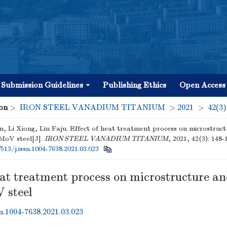
Submission Guidelines
Publishing Ethics
Open Access
on
>
IRON STEEL VANADIUM TITANIUM
>
2021
>
42(3)
n, Li Xiong, Lin Faju. Effect of heat treatment process on microstruc
MoV steel[J].
IRON STEEL VANADIUM TITANIUM
, 2021, 42(3): 148-
7513/j.issn.1004-7638.2021.03.023
eat treatment process on microstructure a
 steel
sn.1004-7638.2021.03.023