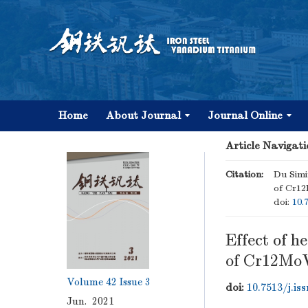
Home
About Journal
Journal Online
Article Navigati
Citation:
Du Simi
of Cr12
doi:
10.
Effect of h
of Cr12MoV
Volume 42
Issue 3
doi:
10.7513/j.is
Jun. 2021