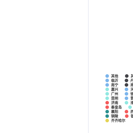
其他
临沂
南宁
嘉兴
广州
昆明
济南
秦皇岛
襄阳
铜陵
齐齐哈尔