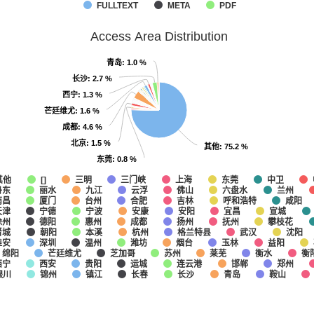
FULLTEXT
META
PDF
Access Area Distribution
青岛
青岛
: 1.0 %
: 1.0 %
长沙
长沙
: 2.7 %
: 2.7 %
西宁
西宁
: 1.3 %
: 1.3 %
芒廷维尤
芒廷维尤
: 1.6 %
: 1.6 %
成都
成都
: 4.6 %
: 4.6 %
北京
北京
: 1.5 %
: 1.5 %
其他
其他
: 75.2 %
: 75.2 %
东莞
东莞
: 0.8 %
: 0.8 %
其他
三门峡
上海
东莞
中卫
[]
三明
丹东
丽水
九江
云浮
佛山
六盘水
兰州
南昌
厦门
台州
合肥
吉林
呼和浩特
咸阳
天津
宁德
宁波
安康
安阳
宜昌
宣城
徐州
德阳
惠州
成都
扬州
抚州
攀枝花
晋城
朝阳
本溪
杭州
格兰特县
武汉
沈阳
淮安
深圳
温州
潍坊
烟台
玉林
益阳
绵阳
芒廷维尤
芝加哥
苏州
莱芜
衡水
衡
西宁
西安
贵阳
运城
连云港
邯郸
郑州
银川
锦州
镇江
长春
长沙
青岛
鞍山