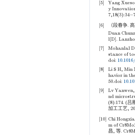
[5]
Yang Xueson
y Innovat
7,18(3):34−7
[6]
（段春争. 高
Duan Chunzh
l[D]. Lanzho
[7]
Mohanlal D,
stance of to
doi:
10.1016
[8]
Li S H, Min
havior in th
50.
doi:
10.10
[9]
Lv Yanwen,
nd microstr
(8):174.
加工工艺, 2015
[10]
Chi Hongxi
m of Cr8Mo2
昌, 等. Cr8