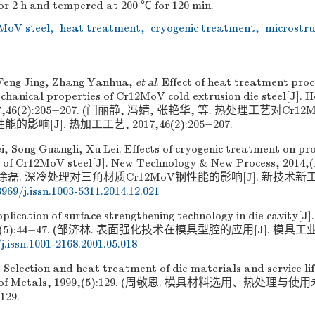
or 2 h and tempered at 200 ℃ for 120 min.
MoV steel
,
heat treatment
,
cryogenic treatment
,
microstru
 Feng Jing, Zhang Yanhua,
et al
. Effect of heat treatment pro
chanical properties of Cr12MoV cold extrusion die steel[J]. 
2017,46(2):205−207. (闫丽静, 冯婧, 张艳华, 等. 热处理工艺对C
影响[J]. 热加工工艺, 2017,46(2):205−207.
 Song Guangli, Xu Lei. Effects of cryogenic treatment on prop
of Cr12MoV steel[J]. New Technology & New Process, 2014,
徐磊. 深冷处理对三角材质Cr12MoV钢性能的影响[J]. 新技术新工艺, 2
3969/j.issn.1003-5311.2014.12.021
pplication of surface strengthening technology in die cavity[J
01,(5):44−47. (邹济林. 表面强化技术在模具型腔的应用[J]. 模具工业, 2
j.issn.1001-2168.2001.05.018
 Selection and heat treatment of die materials and service lif
t of Metals, 1999,(5):129. (周敬恩. 模具材料选用、热处理与使
129.