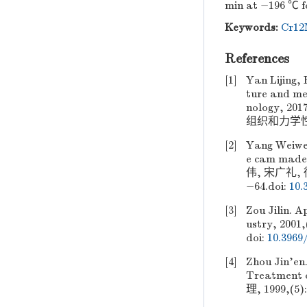
min at −196 ℃ f
Keywords:
Cr12
References
[1]
Yan Lijing,
ture and me
nology, 
组织和力学性能的
[2]
Yang Weiwei,
e cam made 
伟, 宋广礼, 
−64.
doi:
10.
[3]
Zou Jilin. A
ustry, 20
doi:
10.3969/
[4]
Zhou Jin’en.
Treatmen
理, 1999,(5):