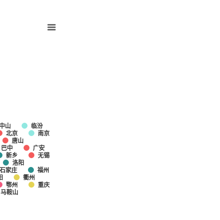
中山
临汾
北京
南京
唐山
巴中
广安
新乡
无锡
洛阳
石家庄
福州
阳
衢州
鄂州
重庆
马鞍山