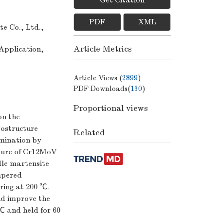
PDF
XML
e Co., Ltd.,
Article Metrics
Application,
Article Views (
2899
)
PDF Downloads(
130
)
Proportional views
on the
rostructure
Related
rmination by
ture of Cr12MoV
dle martensite
mpered
ring at 200 ℃.
nd improve the
℃ and held for 60