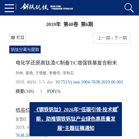
2019年 第40卷 第6期
栏目
上一期
|
下一期
钒钛分离与提取
电化学还原高钛渣/C制备TiC增强铁基复合粉末
,
,
,
,
孙林
姜艳
于艳敏
季春伟
宋秋实
2019, 40(6): 1-5.
doi:
10.7513/j.issn.1004-7638.2019.06.001
摘要
(
348
)
PDF
(
9
)
低品位橄辉岩型钛铁矿高效回收工艺优化
x
《钢铁钒钛》2026年“低碳引领·技术赋
吴雪红
能，助推钢铁钒钛产业绿色高质量发
2019, 40(6): 6-11.
doi:
10.7513/j.issn.1004-
7638.2019.06.002
展”主题征稿通知