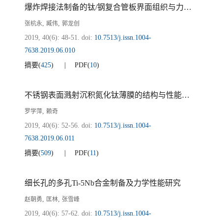
爆炸焊接法制备的钛/钢复合管板界面组织与力学性能分析
,
,
张杭永
臧伟
郭龙创
2019, 40(6): 48-51.
doi:
10.7513/j.issn.1004-
7638.2019.06.010
摘要
(
425
)
PDF
(
10
)
不锈钢表面溅射沉积氮化钛薄膜的结构与性能分析
,
罗学萍
赖奇
2019, 40(6): 52-56.
doi:
10.7513/j.issn.1004-
7638.2019.06.011
摘要
(
509
)
PDF
(
11
)
细长孔的多孔Ti-5Nb合金制备及力学性能研究
,
,
赵朝勇
匡林
张雪峰
2019, 40(6): 57-62.
doi:
10.7513/j.issn.1004-