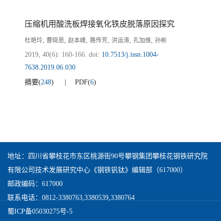
压缩机用酸洗板焊接氧化铁皮脱落原因探究
,
,
,
,
,
,
杜艳玲
曹晓恩
赵本峰
路传芳
洪运涛
孔加维
孙彬
2019, 40(6): 160-166.
doi:
10.7513/j.issn.1004-
7638.2019.06.030
摘要
(
248
)
PDF
(
6
)
地址：四川省攀枝花市东区桃源街90号攀钢集团攀枝花钢铁研究院
有限公司技术发展研究中心《钢铁钒钛》编辑部（617000）
邮政编码：617000
联系电话：0812-3380763,3380539,3380764
蜀ICP备05030275号-5