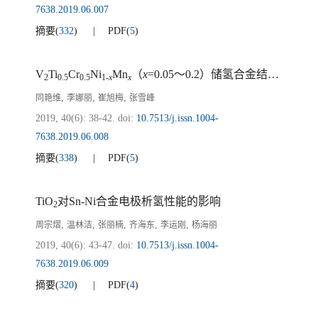
7638.2019.06.007
摘要
(
332
)
PDF
(
5
)
V
Ti
Cr
Ni
Mn
（
x
=0.05～0.2）储氢合金结构和电化学性能研究
2
0.5
0.5
1-
x
x
,
,
,
同艳维
李娜丽
崔旭梅
张雪峰
2019, 40(6): 38-42.
doi:
10.7513/j.issn.1004-
7638.2019.06.008
摘要
(
338
)
PDF
(
5
)
TiO
对Sn-Ni合金电极析氢性能的影响
2
,
,
,
,
,
周宗熠
温林洁
张丽楠
齐海东
李运刚
杨海丽
2019, 40(6): 43-47.
doi:
10.7513/j.issn.1004-
7638.2019.06.009
摘要
(
320
)
PDF
(
4
)