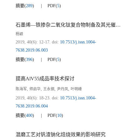
摘要
(
289
)
PDF
(
5
)
石墨烯—铁掺杂二氧化钛复合物制备及其光催化性能
杨颖
2019, 40(6): 12-17.
doi:
10.7513/j.issn.1004-
7638.2019.06.003
摘要
(
396
)
PDF
(
5
)
提高AlV55成品率技术探讨
,
,
,
,
陈海军
师启华
王永钢
尹丹凤
叶明峰
2019, 40(6): 18-23.
doi:
10.7513/j.issn.1004-
7638.2019.06.004
摘要
(
400
)
PDF
(
10
)
混磨工艺对钒渣钠化焙烧效果的影响研究