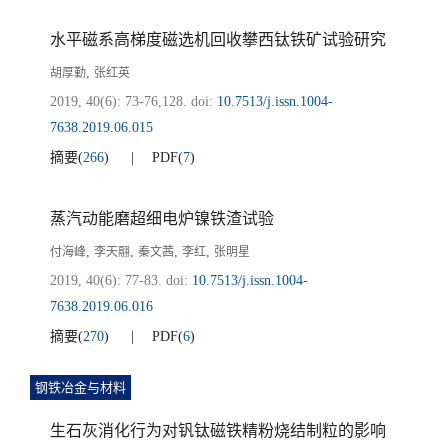
水平磁系高梯度磁选机回收攀西钛铁矿试验研究
,
胡厚勤
张红英
2019, 40(6): 73-76,128.
doi:
10.7513/j.issn.1004-
7638.2019.06.015
摘要
(
266
)
PDF
(
7
)
蒸汽动能磨超细电炉镍铁渣试验
,
,
,
,
付海峰
李天翮
秦文茜
李红
张明星
2019, 40(6): 77-83.
doi:
10.7513/j.issn.1004-
7638.2019.06.016
摘要
(
270
)
PDF
(
6
)
钢铁冶金与材料
生石灰消化行为对钒钛磁铁精粉烧结制粒的影响