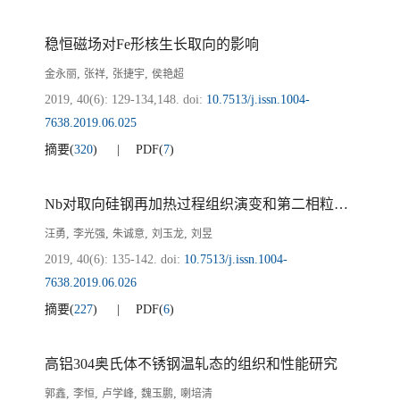
稳恒磁场对Fe形核生长取向的影响
,
,
,
金永丽
张祥
张捷宇
侯艳超
2019, 40(6): 129-134,148.
doi:
10.7513/j.issn.1004-
7638.2019.06.025
摘要
(
320
)
PDF
(
7
)
Nb对取向硅钢再加热过程组织演变和第二相粒子析出的影响
,
,
,
,
汪勇
李光强
朱诚意
刘玉龙
刘昱
2019, 40(6): 135-142.
doi:
10.7513/j.issn.1004-
7638.2019.06.026
摘要
(
227
)
PDF
(
6
)
高铝304奥氏体不锈钢温轧态的组织和性能研究
,
,
,
,
郭鑫
李恒
卢学峰
魏玉鹏
喇培清