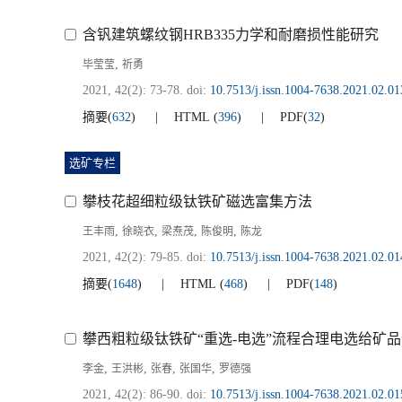
含钒建筑螺纹钢HRB335力学和耐磨损性能研究
,
毕莹莹
祈勇
2021, 42(2): 73-78.
doi:
10.7513/j.issn.1004-7638.2021.02.01
摘要
(
632
)
HTML
(
396
)
PDF
(
32
)
选矿专栏
攀枝花超细粒级钛铁矿磁选富集方法
,
,
,
,
王丰雨
徐晓衣
梁焘茂
陈俊明
陈龙
2021, 42(2): 79-85.
doi:
10.7513/j.issn.1004-7638.2021.02.01
摘要
(
1648
)
HTML
(
468
)
PDF
(
148
)
攀西粗粒级钛铁矿“重选-电选”流程合理电选给矿
,
,
,
,
李金
王洪彬
张春
张国华
罗德强
2021, 42(2): 86-90.
doi:
10.7513/j.issn.1004-7638.2021.02.01