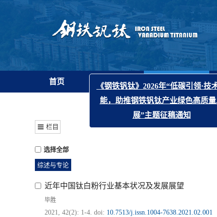
首页
期刊简介
期刊在线
《钢铁钒钛》2026年“低碳
栏目
能，助推钢铁钒钛产业绿
展”主题征稿通
选择全部
综述与专论
近年中国钛白粉行业基本状况及发展展望
毕胜
2021, 42(2): 1-4.
doi:
10.7513/j.issn.1004-7638.2021.02.001