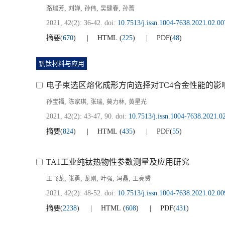
,
,
,
,
路瑞芳
刘婵
孙伟
吴健春
孙蔷
2021, 42(2): 36-42.
doi:
10.7513/j.issn.1004-7638.2021.02.00
摘要
(
670
)
HTML
(
225
)
PDF
(
48
)
钒钛材料与应用
电子束选区熔化成形方向选择对TC4合金性能的影
,
,
,
,
孙宝福
陈家琪
张瑞
莫力林
黄星光
2021, 42(2): 43-47, 90.
doi:
10.7513/j.issn.1004-7638.2021.0
摘要
(
824
)
HTML
(
435
)
PDF
(
55
)
TA1工业纯钛热物性参数测量及应用研究
,
,
,
,
,
王飞龙
张勇
龙刚
叶强
冯晶
王亮赟
2021, 42(2): 48-52.
doi:
10.7513/j.issn.1004-7638.2021.02.00
摘要
(
2238
)
HTML
(
608
)
PDF
(
431
)