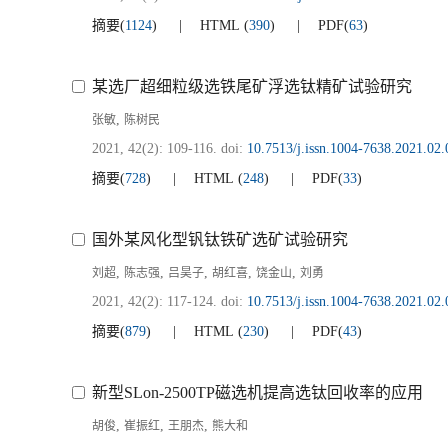
摘要
(
1124
)
HTML
(
390
)
PDF
(
63
)
某选厂超细粒级选铁尾矿浮选钛精矿试验研究
,
张敏
陈树民
2021, 42(2): 109-116.
doi:
10.7513/j.issn.1004-7638.2021.02.
摘要
(
728
)
HTML
(
248
)
PDF
(
33
)
国外某风化型钒钛铁矿选矿试验研究
,
,
,
,
,
刘超
陈志强
吕昊子
胡红喜
饶金山
刘勇
2021, 42(2): 117-124.
doi:
10.7513/j.issn.1004-7638.2021.02.
摘要
(
879
)
HTML
(
230
)
PDF
(
43
)
新型SLon-2500TP磁选机提高选钛回收率的应用
,
,
,
胡俊
崔振红
王朋杰
熊大和