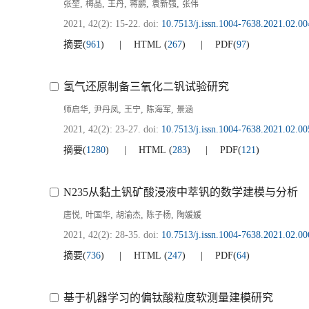
,
,
,
,
,
张堃
梅晶
王丹
蒋鹏
袁新强
张伟
2021, 42(2): 15-22.
doi:
10.7513/j.issn.1004-7638.2021.02.00
摘要
(
961
)
HTML
(
267
)
PDF
(
97
)
氢气还原制备三氧化二钒试验研究
,
,
,
,
师启华
尹丹凤
王宁
陈海军
景涵
2021, 42(2): 23-27.
doi:
10.7513/j.issn.1004-7638.2021.02.00
摘要
(
1280
)
HTML
(
283
)
PDF
(
121
)
N235从黏土钒矿酸浸液中萃钒的数学建模与分析
,
,
,
,
唐悦
叶国华
胡渝杰
陈子杨
陶媛媛
2021, 42(2): 28-35.
doi:
10.7513/j.issn.1004-7638.2021.02.00
摘要
(
736
)
HTML
(
247
)
PDF
(
64
)
基于机器学习的偏钛酸粒度软测量建模研究