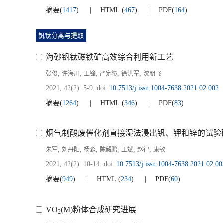
摘要
(
1417
)
HTML
(
467
)
PDF
(
164
)
钒钛分离与提取
海砂钒钛磁铁矿高效综合利用新工艺
,
,
,
,
,
张俊
许海川
王锋
严定鎏
徐洪军
沈朋飞
2021, 42(2): 5-9.
doi:
10.7513/j.issn.1004-7638.2021.02.002
摘要
(
1264
)
HTML
(
346
)
PDF
(
83
)
烟气制酸废催化剂直接湿法浸出钒、钾和锌的试验
,
,
,
,
,
,
朱军
刘丹阳
杨淼
陈毅鹏
王斌
赵律
康敏
2021, 42(2): 10-14.
doi:
10.7513/j.issn.1004-7638.2021.02.00
摘要
(
949
)
HTML
(
234
)
PDF
(
60
)
VO
(M)粉体合成研究进展
2