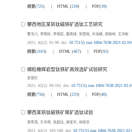
摘要
(
725
)
HTML
(
218
)
PDF
(
39
)
攀西地区某钒钛磁铁矿选钛工艺研究
,
,
,
,
,
,
,
曹玉川
李辉跃
李禄宏
董英择
安登极
许海峰
周瑜林
王洪彬
2021, 42(2): 91-98.
doi:
10.7513/j.issn.1004-7638.2021.02.01
摘要
(
1163
)
HTML
(
467
)
PDF
(
92
)
细粒橄辉岩型钛铁矿高效选矿试验研究
吴雪红
2021, 42(2): 99-102.
doi:
10.7513/j.issn.1004-7638.2021.02.0
摘要
(
756
)
HTML
(
233
)
PDF
(
40
)
攀西某钒钛磁铁矿尾矿选钛试验
,
,
,
,
梁焘茂
王丰雨
张超达
谢宝华
徐晓衣
2021, 42(2): 103-108.
doi:
10.7513/j.issn.1004-7638.2021.02