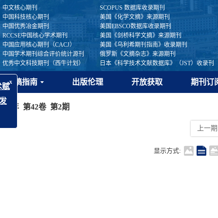
中文核心期刊
SCOPUS 数据库收录期刊
中国科技核心期刊
美国《化学文摘》来源期刊
中国优秀冶金期刊
美国EBSCO数据库收录期刊
RCCSE中国核心学术期刊
美国《剑桥科学文摘》来源期刊
中国应用核心期刊（CACJ）
美国《乌利希期刊指南》收录期刊
中国学术期刊综合评价统计源刊
俄罗斯《文摘杂志》来源期刊
优秀中文科技期刊（西牛计划）
日本《科学技术文献数据库》（JST）收录刊
投稿指南
出版伦理
开放获取
期刊订
2021年 第42卷 第2期
x
引领·技术赋
上一期
色高质量发
知
显示方式: