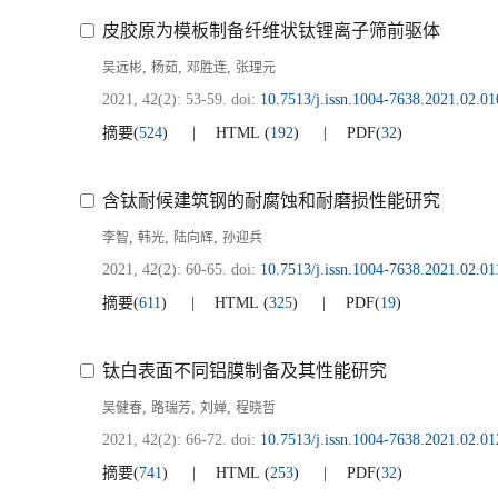
皮胶原为模板制备纤维状钛锂离子筛前驱体
,
,
,
吴远彬
杨茹
邓胜连
张理元
2021, 42(2): 53-59.
doi:
10.7513/j.issn.1004-7638.2021.02.01
摘要
(
524
)
HTML
(
192
)
PDF
(
32
)
含钛耐候建筑钢的耐腐蚀和耐磨损性能研究
,
,
,
李智
韩光
陆向辉
孙迎兵
2021, 42(2): 60-65.
doi:
10.7513/j.issn.1004-7638.2021.02.01
摘要
(
611
)
HTML
(
325
)
PDF
(
19
)
钛白表面不同铝膜制备及其性能研究
,
,
,
吴健春
路瑞芳
刘婵
程晓哲
2021, 42(2): 66-72.
doi:
10.7513/j.issn.1004-7638.2021.02.01
摘要
(
741
)
HTML
(
253
)
PDF
(
32
)