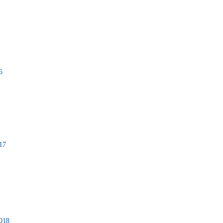
6
17
.018