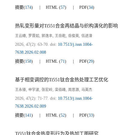
摘要
(
174
)
HTML
(
57
)
PDF
(
34
)
热轧变形量对Ti551合金再结晶与织构演化的影响
,
,
,
,
,
王云峰
罗晋如
郭逸丰
王岳乾
岳俊英
伍进濠
2026, 47(2): 63-70.
doi:
10.7513/j.issn.1004-
7638.2026.02.008
摘要
(
158
)
HTML
(
71
)
PDF
(
29
)
基于相变调控的Ti551钛合金热处理工艺优化
,
,
,
,
,
王永锋
申宇波
张宏岭
栾佰峰
周思源
马英杰
2026, 47(2): 71-77.
doi:
10.7513/j.issn.1004-
7638.2026.02.009
摘要
(
141
)
HTML
(
52
)
PDF
(
33
)
Ti551钛合金热变形行为及热加工图研究