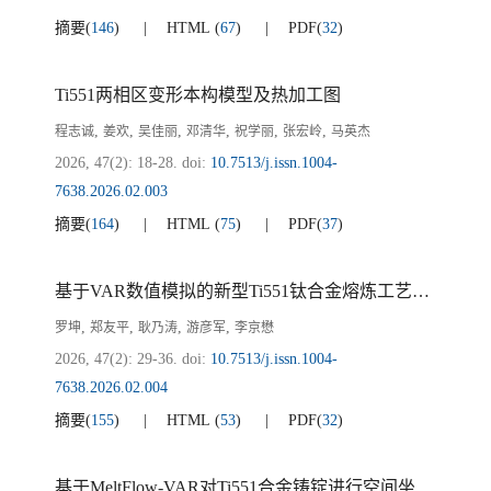
摘要
(
146
)
HTML
(
67
)
PDF
(
32
)
Ti551两相区变形本构模型及热加工图
,
,
,
,
,
,
程志诚
姜欢
吴佳丽
邓清华
祝学丽
张宏岭
马英杰
2026, 47(2): 18-28.
doi:
10.7513/j.issn.1004-
7638.2026.02.003
摘要
(
164
)
HTML
(
75
)
PDF
(
37
)
基于VAR数值模拟的新型Ti551钛合金熔炼工艺研究
,
,
,
,
罗坤
郑友平
耿乃涛
游彦军
李京懋
2026, 47(2): 29-36.
doi:
10.7513/j.issn.1004-
7638.2026.02.004
摘要
(
155
)
HTML
(
53
)
PDF
(
32
)
基于MeltFlow-VAR对Ti551合金铸锭进行空间坐标变换的熔炼模拟研究