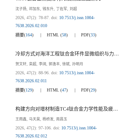
,
,
,
,
沈子扬
邓加东
钱东升
丁佐军
刘超
2026, 47(2): 78-87.
doi:
10.7513/j.issn.1004-
7638.2026.02.010
摘要
(
164
)
HTML
(
58
)
PDF
(
33
)
冷却方式对海洋工程钛合金环件显微组织与力学性能的影响
,
,
,
,
,
贺文轩
栾超
李阔
郭逸丰
徐斌
孙明月
2026, 47(2): 88-96.
doi:
10.7513/j.issn.1004-
7638.2026.02.011
摘要
(
129
)
HTML
(
47
)
PDF
(
29
)
构建方向对增材制造TC4钛合金力学性能及疲劳行为的影响
,
,
,
王雨鑫
马天昊
杨桥发
周昌玉
2026, 47(2): 97-106.
doi:
10.7513/j.issn.1004-
7638.2026.02.012