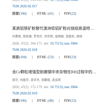
7638.2026.02.017
摘要
(
106
)
HTML
(
41
)
PDF
(
22
)
某高铝铁矿粉替代澳洲低铝矿粉对烧结高温特性影响
,
,
,
,
,
,
刘勇君
邢亚璞
罗尧升
刘华阳
寇明银
吴胜利
周恒
2026, 47(2): 164-171.
doi:
10.7513/j.issn.1004-
7638.2026.02.018
摘要
(
104
)
HTML
(
53
)
PDF
(
23
)
含Ce颗粒增强型耐磨钢中夹杂物在RH过程中的演变
,
,
,
,
张可
刘座宇
吴华杰
张鹏程
武会宾
2026, 47(2): 172-179.
doi:
10.7513/j.issn.1004-
7638.2026.02.019
摘要
(
106
)
HTML
(
40
)
PDF
(
22
)