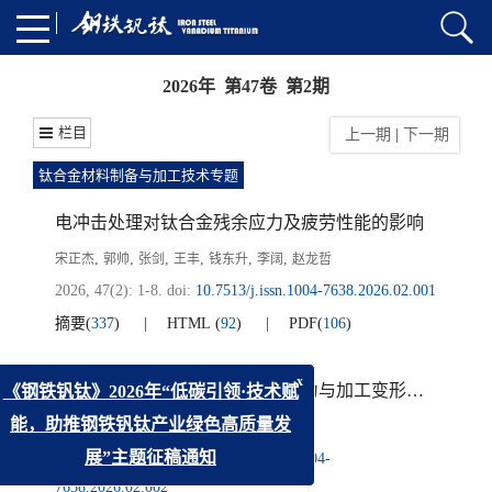
2026年 第47卷 第2期
栏目
上一期
|
下一期
钛合金材料制备与加工技术专题
电冲击处理对钛合金残余应力及疲劳性能的影响
,
,
,
,
,
,
宋正杰
郭帅
张剑
王丰
钱东升
李阔
赵龙哲
2026, 47(2): 1-8.
doi:
10.7513/j.issn.1004-7638.2026.02.001
摘要
(
337
)
HTML
(
92
)
PDF
(
106
)
钛合金薄壁环件制造过程残余应力与加工变形模拟与优化
x
《钢铁钒钛》2026年“低碳引领·技术赋
,
,
,
,
王天乐
邓加东
钱东升
丁佐军
刘超
能，助推钢铁钒钛产业绿色高质量发
2026, 47(2): 9-17.
doi:
10.7513/j.issn.1004-
展”主题征稿通知
7638.2026.02.002