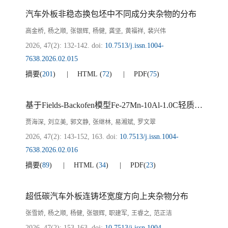
汽车外板非稳态换包坯中不同成分夹杂物的分布
,
,
,
,
,
,
高金桥
杨之顺
张银辉
杨健
龚坚
黄福祥
裴兴伟
2026, 47(2): 132-142.
doi:
10.7513/j.issn.1004-
7638.2026.02.015
摘要
(
201
)
HTML
(
72
)
PDF
(
75
)
基于Fields-Backofen模型Fe-27Mn-10Al-1.0C轻质钢高温流动行为的本构建模
,
,
,
,
,
贾海深
刘立美
郭文静
张继林
易湘斌
罗文翠
2026, 47(2): 143-152, 163.
doi:
10.7513/j.issn.1004-
7638.2026.02.016
摘要
(
89
)
HTML
(
34
)
PDF
(
23
)
超低碳汽车外板连铸坯宽度方向上夹杂物分布
,
,
,
,
,
,
张雪娇
杨之顺
杨健
张银辉
职建军
王睿之
范正洁
2026, 47(2): 153-163.
doi:
10.7513/j.issn.1004-