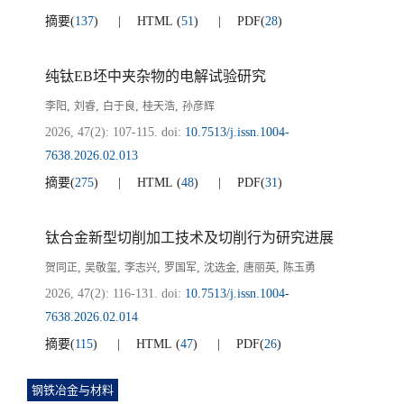
摘要
(
137
)
HTML
(
51
)
PDF
(
28
)
纯钛EB坯中夹杂物的电解试验研究
,
,
,
,
李阳
刘睿
白于良
桂天浩
孙彦辉
2026, 47(2): 107-115.
doi:
10.7513/j.issn.1004-
7638.2026.02.013
摘要
(
275
)
HTML
(
48
)
PDF
(
31
)
钛合金新型切削加工技术及切削行为研究进展
,
,
,
,
,
,
贺同正
吴敬玺
李志兴
罗国军
沈选金
唐丽英
陈玉勇
2026, 47(2): 116-131.
doi:
10.7513/j.issn.1004-
7638.2026.02.014
摘要
(
115
)
HTML
(
47
)
PDF
(
26
)
钢铁冶金与材料