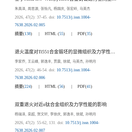
,
,
,
,
,
朱真泽
周思源
张怡凡
杨国庆
张宏岭
马英杰
2026, 47(2): 37-45.
doi:
10.7513/j.issn.1004-
7638.2026.02.005
摘要
(
138
)
HTML
(
55
)
PDF
(
35
)
退火温度对Ti551合金锻坯的显微组织及力学性能的影响
,
,
,
,
,
,
李家乔
王云峰
郭逸丰
贾震
徐斌
马英杰
孙明月
2026, 47(2): 46-54.
doi:
10.7513/j.issn.1004-
7638.2026.02.006
摘要
(
224
)
HTML
(
56
)
PDF
(
41
)
双重退火对近α钛合金组织及力学性能的影响
,
,
,
,
,
,
杨瑞泽
栾超
贺文轩
李徐庆
郭逸丰
徐斌
孙明月
2026, 47(2): 55-62, 131.
doi:
10.7513/j.issn.1004-
7638.2026.02.007