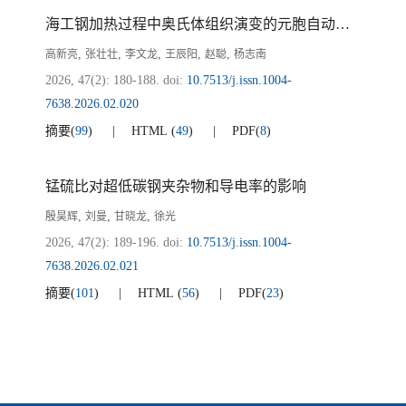
海工钢加热过程中奥氏体组织演变的元胞自动机模拟
,
,
,
,
,
高新亮
张壮壮
李文龙
王辰阳
赵聪
杨志南
2026, 47(2): 180-188.
doi:
10.7513/j.issn.1004-
7638.2026.02.020
摘要
(
99
)
HTML
(
49
)
PDF
(
8
)
锰硫比对超低碳钢夹杂物和导电率的影响
,
,
,
殷昊辉
刘曼
甘晓龙
徐光
2026, 47(2): 189-196.
doi:
10.7513/j.issn.1004-
7638.2026.02.021
摘要
(
101
)
HTML
(
56
)
PDF
(
23
)